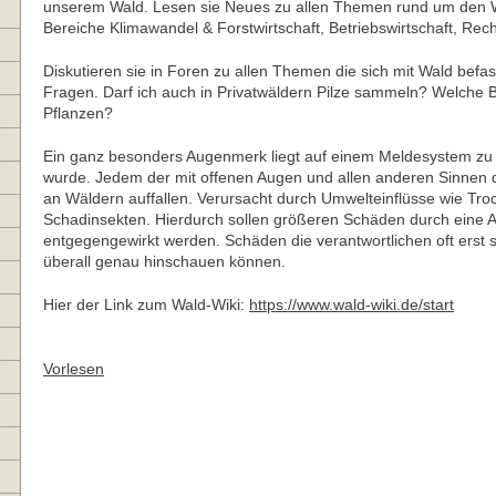
unserem Wald. Lesen sie Neues zu allen Themen rund um den Wal
Bereiche Klimawandel & Forstwirtschaft, Betriebswirtschaft, Recht
Diskutieren sie in Foren zu allen Themen die sich mit Wald befass
Fragen. Darf ich auch in Privatwäldern Pilze sammeln? Welche B
Pflanzen?
Ein ganz besonders Augenmerk liegt auf einem Meldesystem zu W
wurde. Jedem der mit offenen Augen und allen anderen Sinnen
an Wäldern auffallen. Verursacht durch Umwelteinflüsse wie Tro
Schadinsekten. Hierdurch sollen größeren Schäden durch eine 
entgegengewirkt werden. Schäden die verantwortlichen oft erst sp
überall genau hinschauen können.
Hier der Link zum Wald-Wiki:
https://www.wald-wiki.de/start
Vorlesen