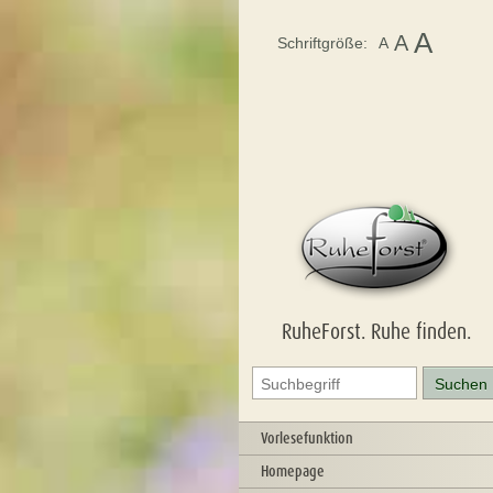
A
A
Schriftgröße:
A
RuheForst. Ruhe finden.
Vorlesefunktion
Homepage