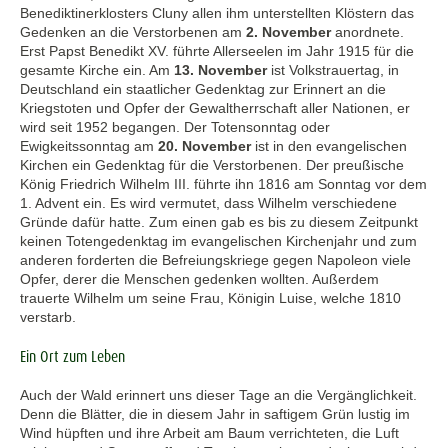
Benediktinerklosters Cluny allen ihm unterstellten Klöstern das
Gedenken an die Verstorbenen am
2. November
anordnete.
Erst Papst Benedikt XV. führte Allerseelen im Jahr 1915 für die
gesamte Kirche ein. Am
13. November
ist Volkstrauertag, in
Deutschland ein staatlicher Gedenktag zur Erinnert an die
Kriegstoten und Opfer der Gewaltherrschaft aller Nationen, er
wird seit 1952 begangen. Der Totensonntag oder
Ewigkeitssonntag am
20. November
ist in den evangelischen
Kirchen ein Gedenktag für die Verstorbenen. Der preußische
König Friedrich Wilhelm III. führte ihn 1816 am Sonntag vor dem
1. Advent ein. Es wird vermutet, dass Wilhelm verschiedene
Gründe dafür hatte. Zum einen gab es bis zu diesem Zeitpunkt
keinen Totengedenktag im evangelischen Kirchenjahr und zum
anderen forderten die Befreiungskriege gegen Napoleon viele
Opfer, derer die Menschen gedenken wollten. Außerdem
trauerte Wilhelm um seine Frau, Königin Luise, welche 1810
verstarb.
Ein Ort zum Leben
Auch der Wald erinnert uns dieser Tage an die Vergänglichkeit.
Denn die Blätter, die in diesem Jahr in saftigem Grün lustig im
Wind hüpften und ihre Arbeit am Baum verrichteten, die Luft