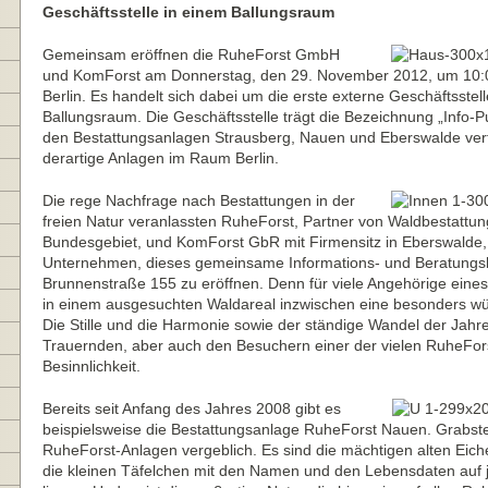
Geschäftsstelle in einem Ballungsraum
Gemeinsam eröffnen die RuheForst GmbH
und KomForst am Donnerstag, den 29. November 2012, um 10:0
Berlin. Es handelt sich dabei um die erste externe Geschäftsst
Ballungsraum. Die Geschäftsstelle trägt die Bezeichnung „Info-Pu
den Bestattungsanlagen Strausberg, Nauen und Eberswalde verf
derartige Anlagen im Raum Berlin.
Die rege Nachfrage nach Bestattungen in der
freien Natur veranlassten RuheForst, Partner von Waldbestatt
Bundesgebiet, und KomForst GbR mit Firmensitz in Eberswalde,
Unternehmen, dieses gemeinsame Informations- und Beratungsbü
Brunnenstraße 155 zu eröffnen. Denn für viele Angehörige eines
in einem ausgesuchten Waldareal inzwischen eine besonders wü
Die Stille und die Harmonie sowie der ständige Wandel der Jah
Trauernden, aber auch den Besuchern einer der vielen RuheFors
Besinnlichkeit.
Bereits seit Anfang des Jahres 2008 gibt es
beispielsweise die Bestattungsanlage RuheForst Nauen. Grabstei
RuheForst-Anlagen vergeblich. Es sind die mächtigen alten Eich
die kleinen Täfelchen mit den Namen und den Lebensdaten auf je