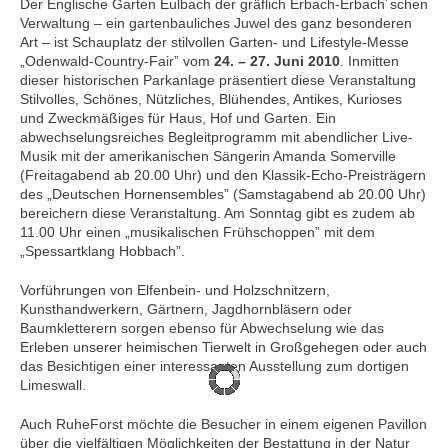
Der Englische Garten Eulbach der gräflich Erbach-Erbach´schen
Verwaltung – ein gartenbauliches Juwel des ganz besonderen
Art – ist Schauplatz der stilvollen Garten- und Lifestyle-Messe
„Odenwald-Country-Fair” vom
24. – 27. Juni 2010
. Inmitten
dieser historischen Parkanlage präsentiert diese Veranstaltung
Stilvolles, Schönes, Nützliches, Blühendes, Antikes, Kurioses
und Zweckmäßiges für Haus, Hof und Garten. Ein
abwechselungsreiches Begleitprogramm mit abendlicher Live-
Musik mit der amerikanischen Sängerin Amanda Somerville
(Freitagabend ab 20.00 Uhr) und den Klassik-Echo-Preisträgern
des „Deutschen Hornensembles” (Samstagabend ab 20.00 Uhr)
bereichern diese Veranstaltung. Am Sonntag gibt es zudem ab
11.00 Uhr einen „musikalischen Frühschoppen” mit dem
„Spessartklang Hobbach”.
Vorführungen von Elfenbein- und Holzschnitzern,
Kunsthandwerkern, Gärtnern, Jagdhornbläsern oder
Baumkletterern sorgen ebenso für Abwechselung wie das
Erleben unserer heimischen Tierwelt in Großgehegen oder auch
das Besichtigen einer interessanten Ausstellung zum dortigen
Limeswall.
Auch RuheForst möchte die Besucher in einem eigenen Pavillon
über die vielfältigen Möglichkeiten der Bestattung in der Natur