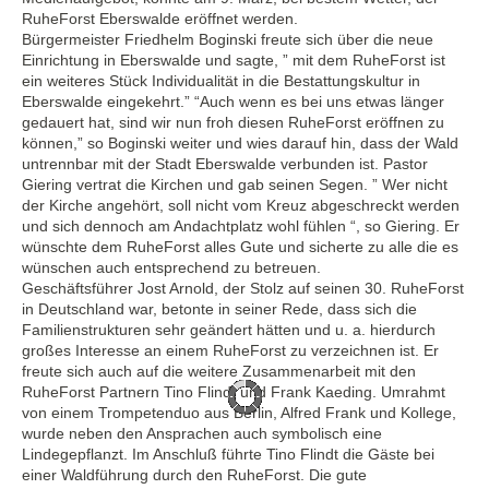
RuheForst Eberswalde eröffnet werden.
Bürgermeister Friedhelm Boginski freute sich über die neue
Einrichtung in Eberswalde und sagte, ” mit dem RuheForst ist
ein weiteres Stück Individualität in die Bestattungskultur in
Eberswalde eingekehrt.” “Auch wenn es bei uns etwas länger
gedauert hat, sind wir nun froh diesen RuheForst eröffnen zu
können,” so Boginski weiter und wies darauf hin, dass der Wald
untrennbar mit der Stadt Eberswalde verbunden ist. Pastor
Giering vertrat die Kirchen und gab seinen Segen. ” Wer nicht
der Kirche angehört, soll nicht vom Kreuz abgeschreckt werden
und sich dennoch am Andachtplatz wohl fühlen “, so Giering. Er
wünschte dem RuheForst alles Gute und sicherte zu alle die es
wünschen auch entsprechend zu betreuen.
Geschäftsführer Jost Arnold, der Stolz auf seinen 30. RuheForst
in Deutschland war, betonte in seiner Rede, dass sich die
Familienstrukturen sehr geändert hätten und u. a. hierdurch
großes Interesse an einem RuheForst zu verzeichnen ist. Er
freute sich auch auf die weitere Zusammenarbeit mit den
RuheForst Partnern Tino Flindt und Frank Kaeding. Umrahmt
von einem Trompetenduo aus Berlin, Alfred Frank und Kollege,
wurde neben den Ansprachen auch symbolisch eine
Lindegepflanzt. Im Anschluß führte Tino Flindt die Gäste bei
einer Waldführung durch den RuheForst. Die gute