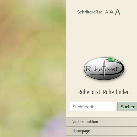
A
A
Schriftgröße:
A
RuheForst. Ruhe finden.
Vorlesefunktion
Homepage