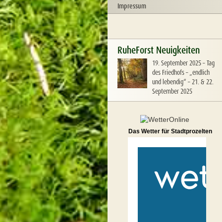
Impressum
RuheForst Neuigkeiten
19. September 2025
–
Tag
des Friedhofs – „endlich
und lebendig“ – 21. & 22.
September 2025
Das Wetter für Stadtprozelten