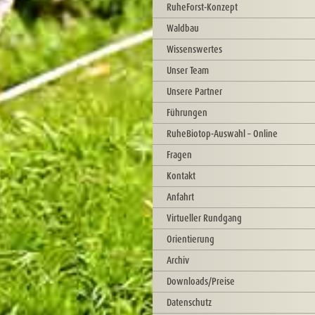
RuheForst-Konzept
Waldbau
Wissenswertes
Unser Team
Unsere Partner
Führungen
RuheBiotop-Auswahl – Online
Fragen
Kontakt
Anfahrt
Virtueller Rundgang
Orientierung
Archiv
Downloads/Preise
Datenschutz