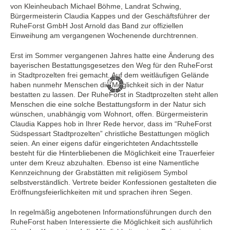
von Kleinheubach Michael Böhme, Landrat Schwing,
Bürgermeisterin Claudia Kappes und der Geschäftsführer der
RuheForst GmbH Jost Arnold das Band zur offiziellen
Einweihung am vergangenen Wochenende durchtrennen.
Erst im Sommer vergangenen Jahres hatte eine Änderung des
bayerischen Bestattungsgesetzes den Weg für den RuheForst
in Stadtprozelten frei gemacht. Auf dem weitläufigen Gelände
haben nunmehr Menschen die Möglichkeit sich in der Natur
bestatten zu lassen. Der RuheForst in Stadtprozelten steht allen
Menschen die eine solche Bestattungsform in der Natur sich
wünschen, unabhängig vom Wohnort, offen. Bürgermeisterin
Claudia Kappes hob in Ihrer Rede hervor, dass im “RuheForst
Südspessart Stadtprozelten” christliche Bestattungen möglich
seien. An einer eigens dafür eingerichteten Andachtsstelle
besteht für die Hinterbliebenen die Möglichkeit eine Trauerfeier
unter dem Kreuz abzuhalten. Ebenso ist eine Namentliche
Kennzeichnung der Grabstätten mit religiösem Symbol
selbstverständlich. Vertrete beider Konfessionen gestalteten die
Eröffnungsfeierlichkeiten mit und sprachen ihren Segen.
In regelmäßig angebotenen Informationsführungen durch den
RuheForst haben Interessierte die Möglichkeit sich ausführlich